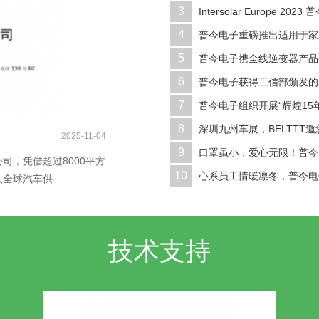
3
Intersolar Europe 2
4
普今电子重磅推出适用于家庭
5
普今电子携全线逆变器产品亮相
6
普今电子获得工信部颁发的《
7
普今电子组织开展“辉煌15年
8
深圳九州车展，BELTTT
2025-11-04
9
口罩虽小，爱心无限！普今
司，凭借超过8000平方
10
心系员工情暖凛冬，普今电子
球汽车供...
技术支持