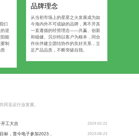
品牌理念
、
从当初市场上的星星之火发展成为如
我们
今海内外不可或缺的品牌，离不开其
效的逆
一直遵循的经营理念——共赢、创新
太阳能
和稳健。贝尔特以客户为根本，同合
须要制
作伙伴建立团结协作的良好关系，立
的质
足产品品质，不断突破自我。
起共同见证行业发展。
十开工大吉
2024-02-22
，普今电子参加2023...
2023-08-23